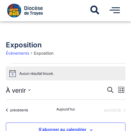
Exposition
Évènements
Exposition
Aucun résultat trouvé.
Notice
Recherch
À venir
Navi
Recherche
Liste
de
et
Sélectionnez
vues
une
navigatio
Évèn
date.
de
Évènements
Aujourd’hui
suivants
Évènements
précédents
vues
Évèneme
S’abonner au calendrier