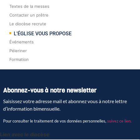
Textes de la messes
Contacter un prêtre
Le diocèse recrute
L'ÉGLISE VOUS PROPOSE
Événements
Péleriner
Formation
Abonnez-vous à notre newsletter
Saisissez votre adresse mail et abonnez vous à notre lettre
d’information bimensuelle.
Pour consulter le traitement de vos données personnelles,
suivez ce lien.
Lien avec le diocèse