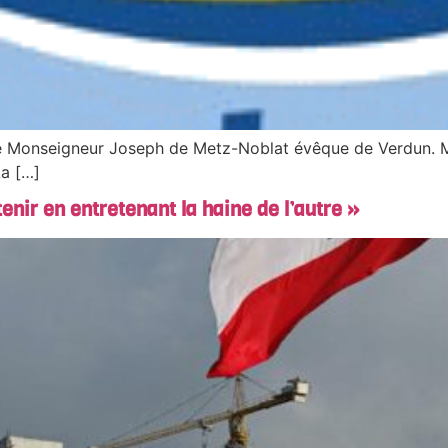
mé Monseigneur Joseph de Metz-Noblat évêque de Verdun. 
a […]
enir en entretenant la haine de l’autre »