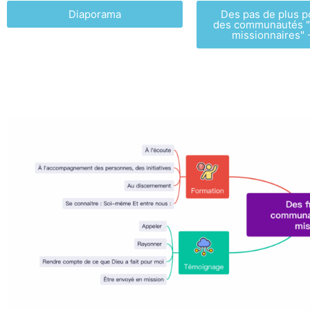
Diaporama
Des pas de plus p
des communautés "
missionnaires" 