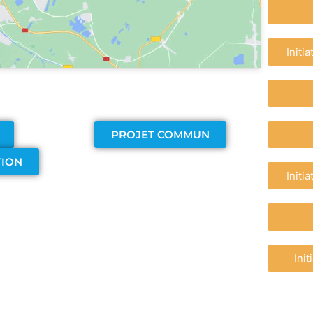
Initi
PROJET COMMUN
TION
Initi
Ini