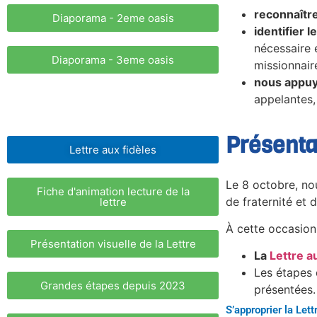
reconnaîtr
Diaporama - 2eme oasis
identifier 
nécessaire 
Diaporama - 3eme oasis
missionnair
nous appuy
appelantes,
Présenta
Lettre aux fidèles
Le 8 octobre, no
Fiche d'animation lecture de la
de fraternité et
lettre
À cette occasion
Présentation visuelle de la Lettre
La
Lettre a
Les étapes 
Grandes étapes depuis 2023
présentées.
S’approprier la Lett