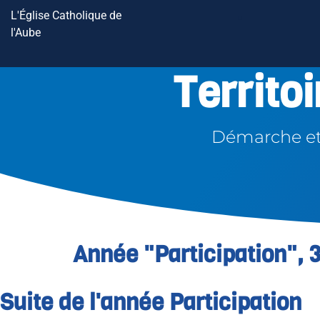
L'Église Catholique de
l'Aube
Territo
Démarche et 
Année "Participation",
Suite de l'année Participation