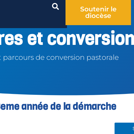
Soutenir le
diocèse
ires et conversio
parcours de conversion pastorale
 3eme année de la démarche