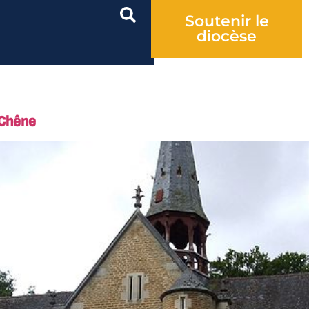
Soutenir le
diocèse
 Chêne