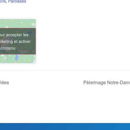
ons
,
Paroisses
our accepter les
keting et activer
 contenu
llées
Pèlerinage Notre-Dam