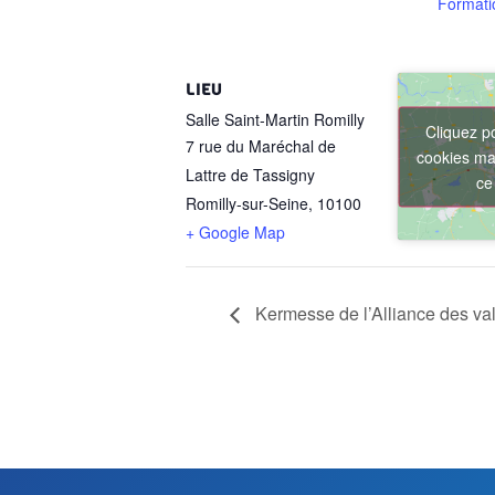
Formati
LIEU
Salle Saint-Martin Romilly
Cliquez p
7 rue du Maréchal de
cookies mar
Lattre de Tassigny
ce
Romilly-sur-Seine
,
10100
+ Google Map
Kermesse de l’Alliance des va