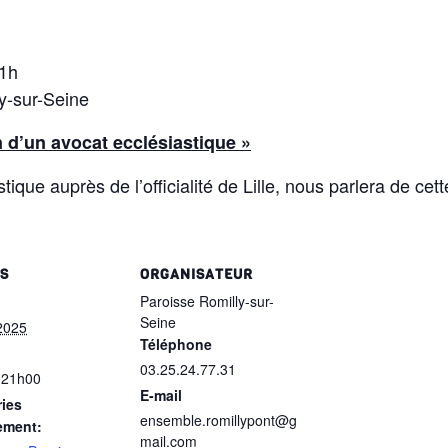
21h
ly-sur-Seine
 d’un avocat ecclésiastique »
tique auprès de l’officialité de Lille, nous parlera de c
LS
ORGANISATEUR
Paroisse Romilly-sur-
Seine
2025
Téléphone
03.25.24.77.31
 21h00
E-mail
ies
ensemble.romillypont@g
ement:
mail.com