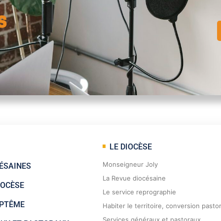
s
LE DIOCÈSE
Monseigneur Joly
ÉSAINES
La Revue diocésaine
IOCÈSE
Le service reprographie
APTÊME
Habiter le territoire, conversion pasto
Services généraux et pastoraux