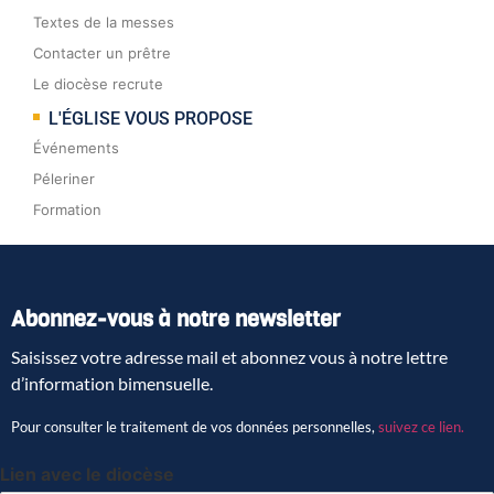
Textes de la messes
Contacter un prêtre
Le diocèse recrute
L'ÉGLISE VOUS PROPOSE
Événements
Péleriner
Formation
Abonnez-vous à notre newsletter
Saisissez votre adresse mail et abonnez vous à notre lettre
d’information bimensuelle.
Pour consulter le traitement de vos données personnelles,
suivez ce lien.
Lien avec le diocèse