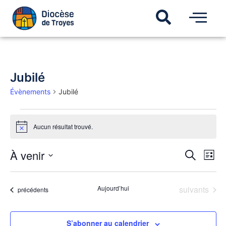
Jubilé
Évènements
Jubilé
Aucun résultat trouvé.
Notice
Recherch
À venir
Navi
Recherche
Liste
de
et
Sélectionnez
vues
une
navigatio
Évèn
date.
de
Évènements
Aujourd’hui
suivants
Évènements
précédents
vues
Évèneme
S’abonner au calendrier