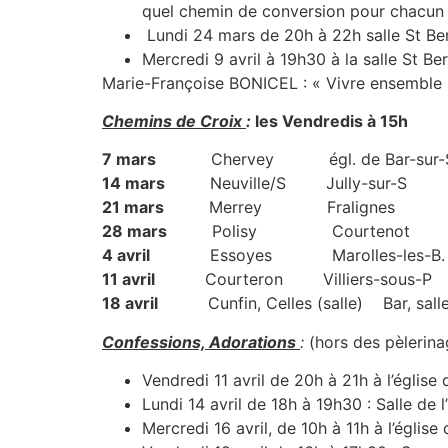
quel chemin de conversion pour chacun 
Lundi 24 mars de 20h à 22h salle St Bern
Mercredi 9 avril à 19h30 à la salle St Be
Marie-Françoise BONICEL : « Vivre ensemble
Chemins de Croix
:
les Vendredis à 15h
7 mars
Chervey égl. de Bar-sur-S.
14 mars
Neuville/S Jully-sur-S S
21 mars
Merrey Fralignes
28 mars
Polisy Courtenot V
4 avril
Essoyes Marolles-les-B
11 avril
Courteron Villiers-sous-P 
18 avril
Cunfin, Celles (salle) Bar, salle
Confessions, Adorations
:
(hors des pèlerinag
Vendredi 11 avril de 20h à 21h à l’église
Lundi 14 avril de 18h à 19h30 : Salle de
Mercredi 16 avril, de 10h à 11h à l’église