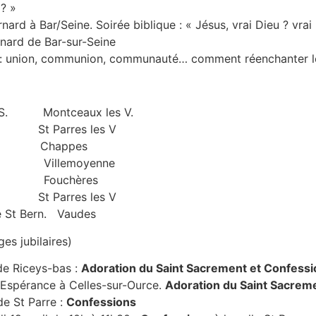
? »
ard à Bar/Seine. Soirée biblique : « Jésus, vrai Dieu ? vr
rnard de Bar-sur-Seine
 : union, communion, communauté… comment réenchanter les
 Montceaux les V.
t Parres les V
 Chappes
illemoyenne
. Fouchères
St Parres les V
 St Bern. Vaudes
es jubilaires)
 de Riceys-bas :
Adoration du Saint Sacrement et Confess
 l’Espérance à Celles-sur-Ource.
Adoration du Saint Sacrem
 de St Parre :
Confessions