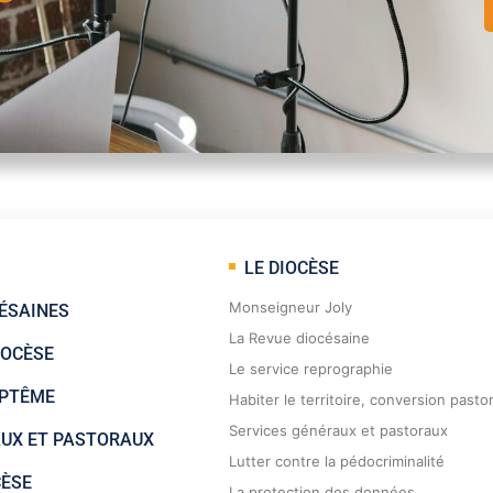
LE DIOCÈSE
Monseigneur Joly
ÉSAINES
La Revue diocésaine
IOCÈSE
Le service reprographie
APTÊME
Habiter le territoire, conversion pasto
Services généraux et pastoraux
AUX ET PASTORAUX
Lutter contre la pédocriminalité
CÈSE
La protection des données