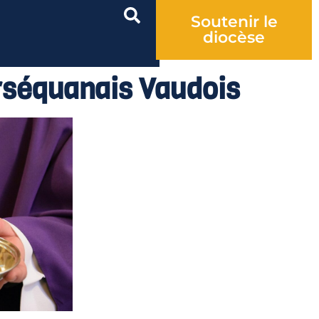
Soutenir le
diocèse
rséquanais Vaudois