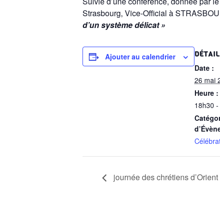
Suivie d’une conférence, donnée par le
Strasbourg, Vice-Official à STRASBO
d’un système délicat »
DÉTAI
Ajouter au calendrier
Date :
26 mai 
Heure :
18h30 -
Catégor
d’Évèn
Célébra
journée des chrétiens d’Orient