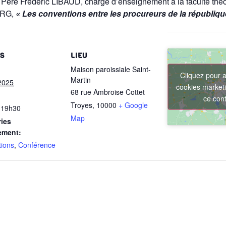
 Père Frédéric LIBAUD, chargé d’enseignement à la faculté théo
URG,
« Les conventions entre les procureurs de la république
LS
LIEU
Maison paroissiale Saint-
Cliquez pour a
Martin
2025
cookies marketi
68 rue Ambroise Cottet
ce con
Troyes
,
10000
+ Google
 19h30
Map
ies
ement:
tions
,
Conférence