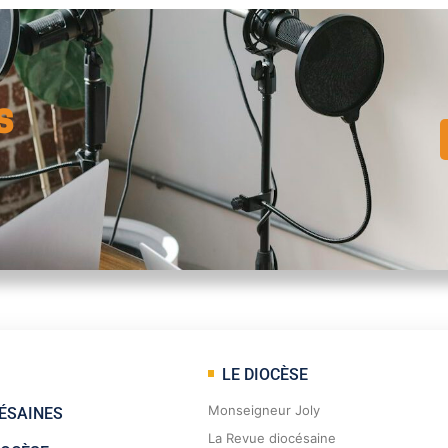
s
LE DIOCÈSE
Monseigneur Joly
ÉSAINES
La Revue diocésaine