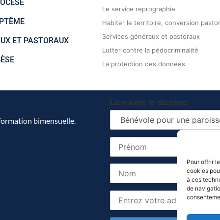
IOCÈSE
Le service reprographie
APTÊME
Habiter le territoire, conversion pasto
Services généraux et pastoraux
AUX ET PASTORAUX
Lutter contre la pédocriminalité
CÈSE
La protection des données
Lien avec le diocèse
nformation bimensuelle.
Pour offrir 
cookies pour
à ces techn
de navigatio
consentement