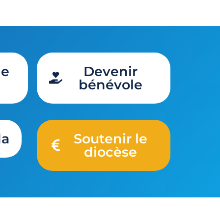
de
Devenir
bénévole
da
Soutenir le
diocèse