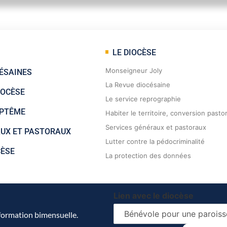
LE DIOCÈSE
Monseigneur Joly
ÉSAINES
La Revue diocésaine
IOCÈSE
Le service reprographie
APTÊME
Habiter le territoire, conversion pasto
Services généraux et pastoraux
AUX ET PASTORAUX
Lutter contre la pédocriminalité
CÈSE
La protection des données
Lien avec le diocèse
nformation bimensuelle.