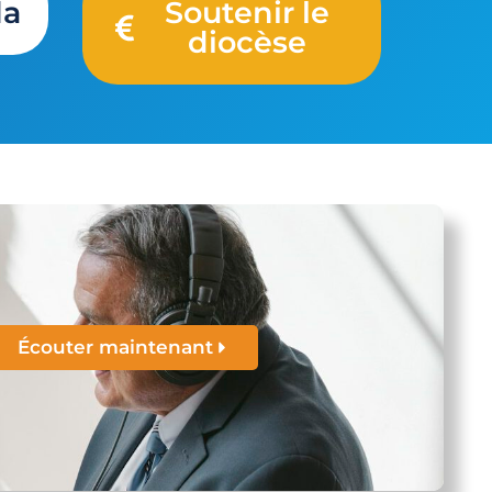
da
Soutenir le
diocèse
Écouter maintenant