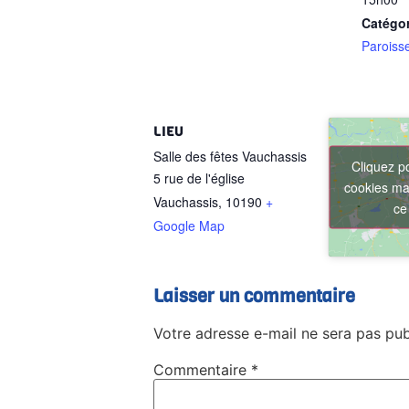
Catégo
Paroiss
LIEU
Salle des fêtes Vauchassis
Cliquez p
5 rue de l'église
cookies mar
Vauchassis
,
10190
+
ce
Google Map
Laisser un commentaire
Votre adresse e-mail ne sera pas pub
Commentaire
*