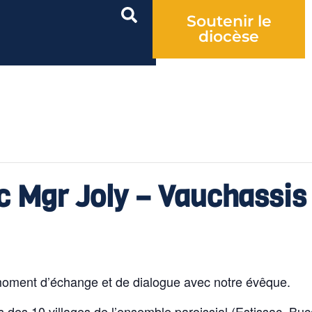
Soutenir le
diocèse
 Mgr Joly – Vauchassis
 moment d’échange et de dialogue avec notre évêque.
s des 10 villages de l’ensemble paroissial (Estissac, Bu