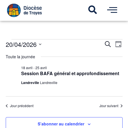
Recherch
20/04/2026
Navi
Recherche
Jour
de
et
Sélectionnez
vues
une
navigatio
Toute la journée
Évèn
date.
de
18 avril
-
25 avril
vues
Session BAFA général et approfondissement
Évèneme
Landreville
Landreville
Jour précédent
Jour suivant
S’abonner au calendrier