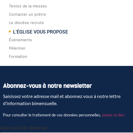
Textes de la messes
Contacter un prêtre
Le diocèse recrute
L'ÉGLISE VOUS PROPOSE
Événements
Péleriner
Formation
Abonnez-vous à notre newsletter
Saisissez votre adresse mail et abonnez vous à notre lettre
d’information bimensuelle.
Pour consulter le traitement de vos données personnelles,
suivez ce lien.
Lien avec le diocèse