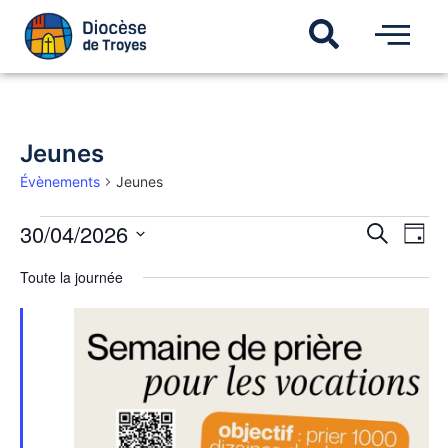
Jeunes
Évènements
Jeunes
Recherch
30/04/2026
Navi
Recherche
Jour
de
et
Sélectionnez
vues
une
navigatio
Toute la journée
Évèn
date.
de
vues
Évèneme