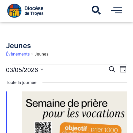
Jeunes
Évènements
Jeunes
Recherch
03/05/2026
Navi
Recherche
Jour
de
et
Sélectionnez
vues
une
navigatio
Toute la journée
Évèn
date.
de
vues
Évèneme