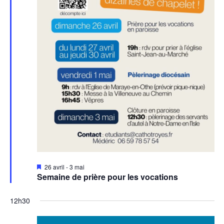
Mis
26 avril
-
3 mai
en
Semaine de prière pour les vocations
avant
12h30