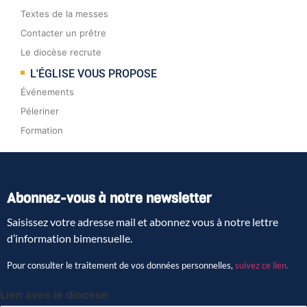
Textes de la messes
Contacter un prêtre
Le diocèse recrute
L'ÉGLISE VOUS PROPOSE
Événements
Péleriner
Formation
Abonnez-vous à notre newsletter
Saisissez votre adresse mail et abonnez vous à notre lettre
d’information bimensuelle.
Pour consulter le traitement de vos données personnelles,
suivez ce lien.
Lien avec le diocèse