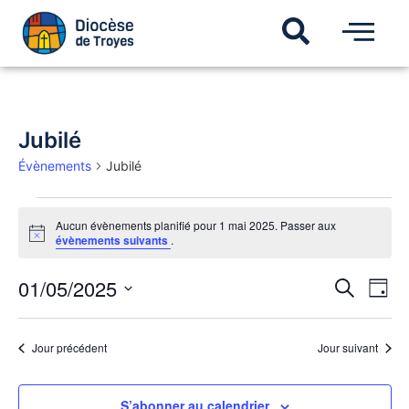
Jubilé
Évènements
Jubilé
Aucun évènements planifié pour 1 mai 2025. Passer aux
Notice
évènements suivants
.
Recherch
01/05/2025
Navi
Recherche
Jour
de
et
Sélectionnez
vues
une
navigatio
Évèn
date.
de
Jour précédent
Jour suivant
vues
Évèneme
S’abonner au calendrier