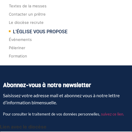
Textes de la messes
Contacter un prêtre
Le diocèse recrute
L'ÉGLISE VOUS PROPOSE
Événements
Péleriner
Formation
Abonnez-vous à notre newsletter
Saisissez votre adresse mail et abonnez vous à notre lettre
d’information bimensuelle.
Pour consulter le traitement de vos données personnelles,
suivez ce lien.
Lien avec le diocèse