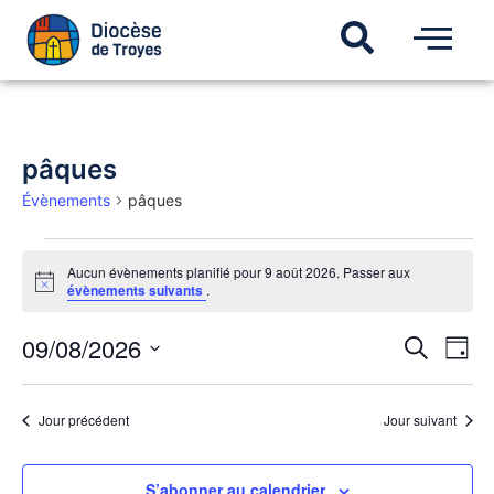
pâques
Évènements
pâques
Aucun évènements planifié pour 9 août 2026. Passer aux
Notice
évènements suivants
.
Recherch
09/08/2026
Navi
Recherche
Jour
de
et
Sélectionnez
vues
une
navigatio
Évèn
date.
de
Jour précédent
Jour suivant
vues
Évèneme
S’abonner au calendrier