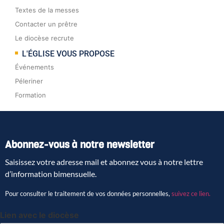
Textes de la messes
Contacter un prêtre
Le diocèse recrute
L'ÉGLISE VOUS PROPOSE
Événements
Péleriner
Formation
Abonnez-vous à notre newsletter
Saisissez votre adresse mail et abonnez vous à notre lettre
d’information bimensuelle.
Pour consulter le traitement de vos données personnelles,
suivez ce lien.
Lien avec le diocèse