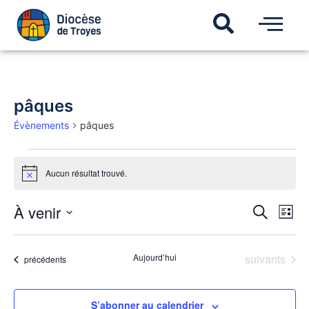
pâques
Évènements
pâques
Aucun résultat trouvé.
Notice
Recherch
À venir
Navi
Recherche
Liste
de
et
Sélectionnez
vues
une
navigatio
Évèn
date.
de
Évènements
Aujourd’hui
suivants
Évènements
précédents
vues
Évèneme
S’abonner au calendrier