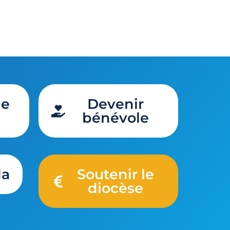
de
Devenir
bénévole
da
Soutenir le
diocèse