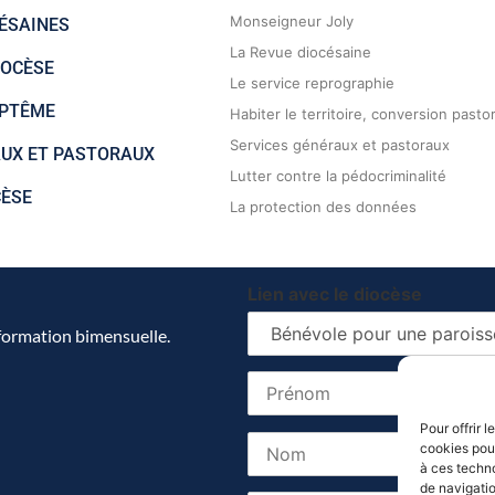
Monseigneur Joly
ÉSAINES
La Revue diocésaine
IOCÈSE
Le service reprographie
APTÊME
Habiter le territoire, conversion pasto
Services généraux et pastoraux
AUX ET PASTORAUX
Lutter contre la pédocriminalité
CÈSE
La protection des données
Lien avec le diocèse
nformation bimensuelle.
Pour offrir 
cookies pour
à ces techn
de navigatio