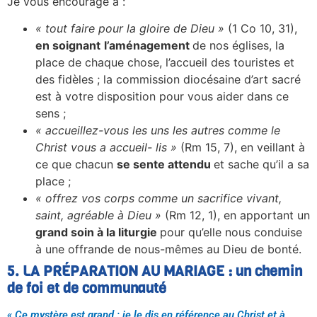
Je vous encourage à :
« tout faire pour la gloire de Dieu »
(1 Co 10, 31),
en soignant
l’aménagement
de nos églises, la
place de chaque chose, l’accueil des touristes et
des fidèles ; la commission diocésaine d’art sacré
est à votre disposition pour vous aider dans ce
sens ;
« accueillez-vous les uns les autres comme le
Christ vous a accueil- lis »
(Rm 15, 7), en veillant à
ce que chacun
se sente attendu
et sache qu’il a sa
place ;
« offrez vos corps comme un sacrifice vivant,
saint, agréable à Dieu »
(Rm 12, 1), en apportant un
grand soin à la liturgie
pour qu’elle nous conduise
à une offrande de nous-mêmes au Dieu de bonté.
5. LA PRÉPARATION AU MARIAGE : un chemin
de foi et de communauté
« Ce mystère est grand : je le dis en référence au Christ et à