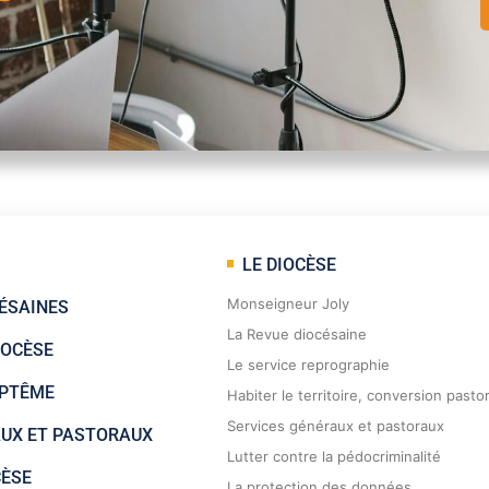
LE DIOCÈSE
Monseigneur Joly
ÉSAINES
La Revue diocésaine
IOCÈSE
Le service reprographie
APTÊME
Habiter le territoire, conversion pasto
Services généraux et pastoraux
AUX ET PASTORAUX
Lutter contre la pédocriminalité
CÈSE
La protection des données